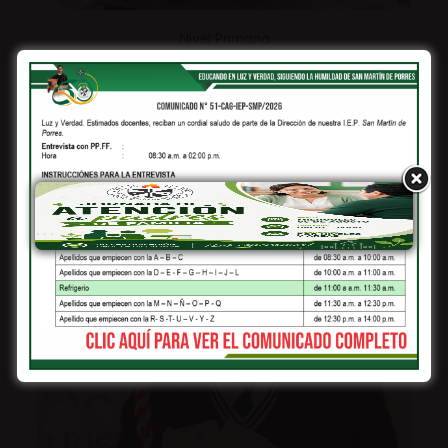
Nivel Primaria
Fortalece competencias fundamentales,
hábitos de convivencia y formación en
virtudes, guiando al estudiante en su
crecimiento académico, personal y espiritual.