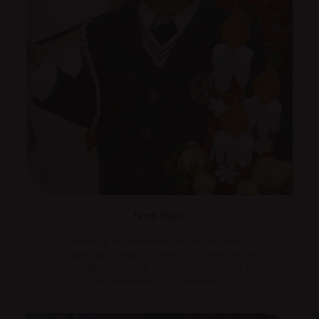
Nivel Inicial
Favorece el desarrollo integral del niño a
través del juego, el afecto y la vivencia de
virtudes cristianas, respetando su ritmo y
promoviendo su autonomía.