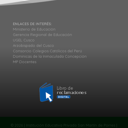
ENLACES DE INTERÉS:
Ministerio de Educación
Gerencia Regional de Educación
UGEL Cusco
Arzobispado del Cusco
Consorcio Colegios Católicos del Perú
Dominicas de la Inmaculada Concepción
MP Docentes
© 2026 | Institución Educativa Privada San Martín de Porres |